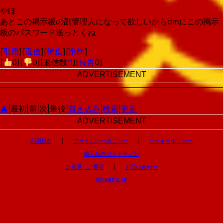
やほ
あとこの掲示板の副管理人になって欲しいからdmにこの掲示
板のパスワード送っとくね
[
引用
][
返信
][
編集
][
削除
]
[
0
][
0
][返信数:
1
][
報告
0]
ADVERTISEMENT
▲
|最初|前|次|最後|
書き込み
|
検索
|
更新
ADVERTISEMENT
利用規約
|
プライバシーポリシー
|
クッキーポリシー
掲示板のガイドライン
ご意見・ご要望
|
お問い合わせ
BOARDS.JP