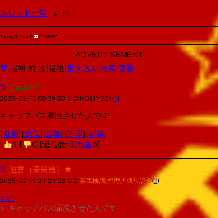
スレッド一覧
Hi
Today0 Yest3
0 All287
ADVERTISEMENT
▼
|最初|前|次|最後|
書き込み
|
検索
|
更新
1
:
こめぴり
2025-02-15 09:29:50 UID:
NDE1Y2Zh
(
1
)
キャップパス漏洩させた人です
[
引用
][
返信
][
編集
][
管理
][
削除
]
[
3
][
0
][返信数:
1
][
報告
0]
2
:
運営（茶民檜）★
2025-02-16 23:23:28 UID:
茶民檜/副管理人就任記念
(
1
)
>>1
> キャップパス漏洩させた人です